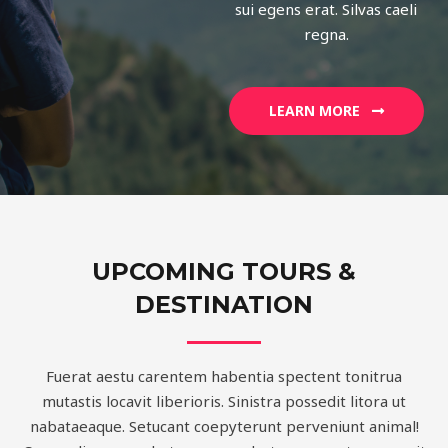
sui egens erat. Silvas caeli
regna.
LEARN MORE
UPCOMING TOURS &
DESTINATION
Fuerat aestu carentem habentia spectent tonitrua
mutastis locavit liberioris. Sinistra possedit litora ut
nabataeaque. Setucant coepyterunt perveniunt animal!